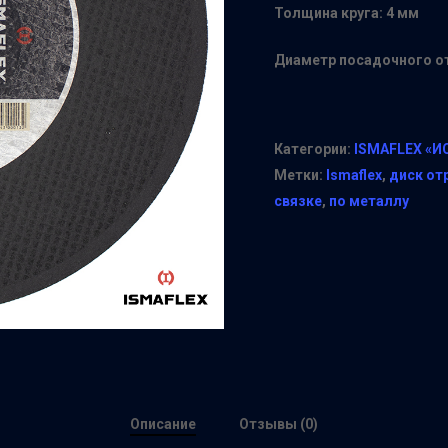
Толщина круга: 4 мм
Диаметр посадочного от
Категории:
ISMAFLEX «И
Метки:
Ismaflex
,
диск от
связке
,
по металлу
Описание
Отзывы (0)