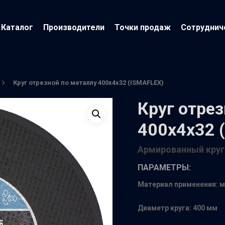
Каталог
Производители
Точки продаж
Сотруднич
Круг отрезной по металлу 400х4х32 (ISMAFLEX)
Круг отре
400х4х32 
Армированный круг
ПАРАМЕТРЫ:
Материал применения: 
йти
Диаметр круга: 400 мм