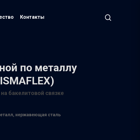
ество
Контакты
зной по металлу
(ISMAFLEX)
 на бакелитовой связке
металл, нержавеющая сталь