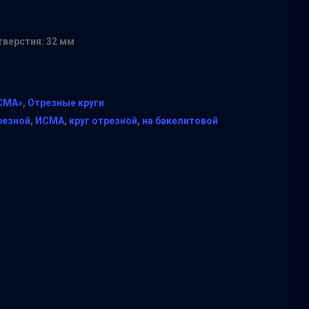
верстия: 32 мм
СМА»
,
Отрезные круги
резной
,
ИСМА
,
круг отрезной
,
на бакелитовой