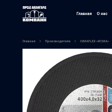
Главная
О нас
Главная
Производители
ISMAFLEX «ИСМА»
Нажмите Enter для поиска или ESC чтобы вы