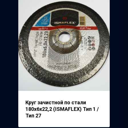
Полимерпласт
3Д Крестики
Волжский Абразивн
Завод
Речицкий Метизный 
Круг зачистной по стали
180х6х22,2 (ISMAFLEX) Тип 1 /
Тип 27