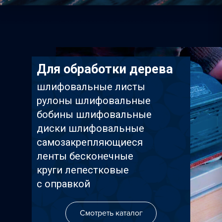
ISMAFLEX
ТД Синтез
Полимерпласт
3Д Крестики
Для обработки дерева
Волжский Абразивны
шлифовальные листы
рулоны шлифовальные
Речицкий Метизный З
бобины шлифовальные
диски шлифовальные
самозакрепляющиеся
ленты бесконечные
круги лепестковые
с оправкой
Смотреть каталог