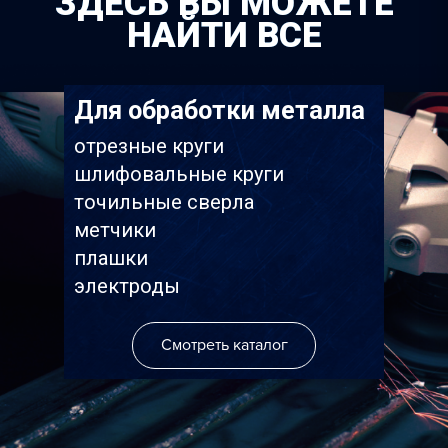
ЗДЕСЬ ВЫ МОЖЕТЕ
НАЙТИ ВСЕ
Для обработки металла
отрезные круги
Главная
шлифовальные круги
точильные сверла
О нас
метчики
Каталог
плашки
электроды
Производители
Точки продаж
Группа компаний Том
Смотреть каталог
инструмент
Сотрудничество
Белгородский абрази
Контакты
завод