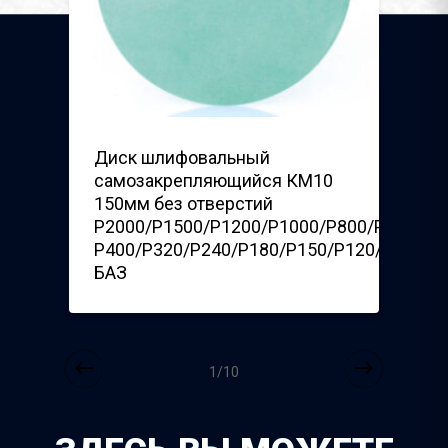
2х70/4,2х76
Диск шлифовальный
самозакрепляющийся КМ10
150мм без отверстий
P2000/P1500/P1200/P1000/P800/P600/
Р400/P320/P240/P180/P150/P120/P100/P8
БАЗ
1/10