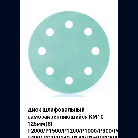
Диск шлифовальный
самозакрепляющийся КМ10
125мм(8)
P2000/P1500/P1200/P1000/P800/P600/
Р400/P320/P240/P180/P150/P120/P100/P8