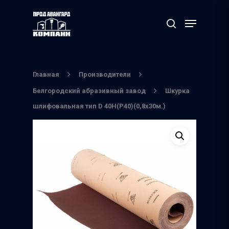
Нажмите Enter для поиска или ESC чтобы
выйти
Главная
Производители
Белгородский абразивный завод
Шкурка
шлифовальная тип D 40Н(Р40)(0,8х30м.)