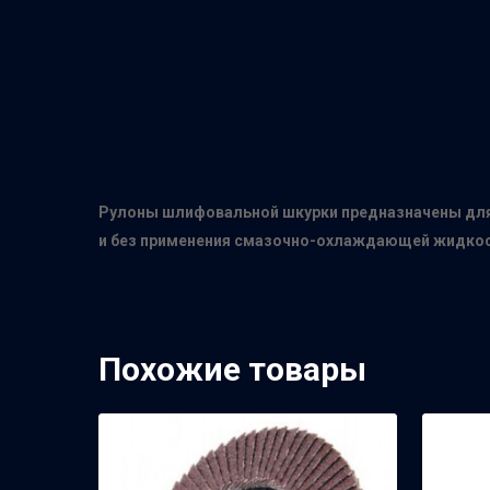
Рулоны шлифовальной шкурки предназначены для а
и без применения смазочно-охлаждающей жидкос
Похожие товары