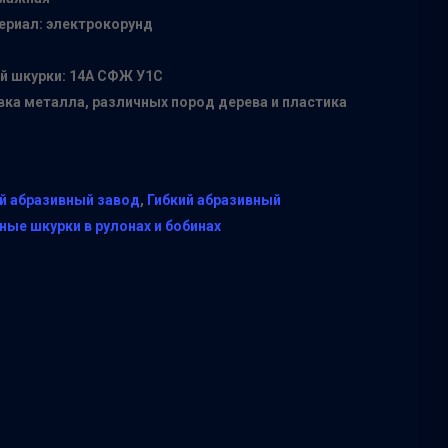
риал: электрокорунд
й шкурки: 14А СФЖ У1С
ка металла, различных пород дерева и пластика
й абразивный завод
,
Гибкий абразивный
ые шкурки в рулонах и бобинах