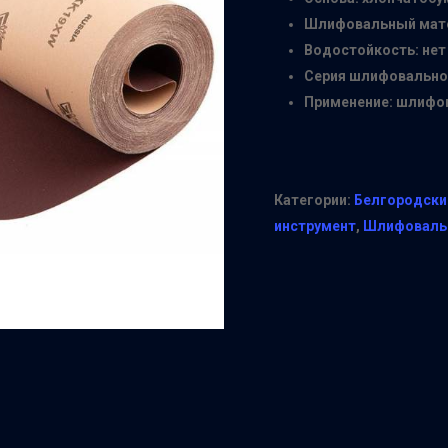
Шлифовальный мате
Водостойкость: нет
Серия шлифовально
Применение: шлифов
Категории:
Белгородски
инструмент
,
Шлифовальн