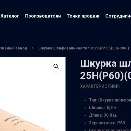
Каталог
Производители
Точки продаж
Сотруднич
азивный завод
Шкурка шлифовальная тип D 25Н(Р60)(0,8х30м.)
Шкурка шл
25Н(Р60)(
ХАРАКТЕРИСТИКИ:
Тип: Шкурка шлифо
йти
Ширина: 0,8 м.
Длина: 30,0 м.
Зернистость: Р60
Основа: хлопчатоб