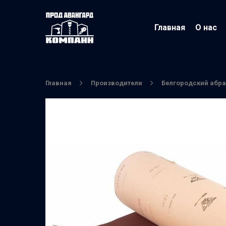
Главная
О нас
Главная
Производители
Белгородский абр
Нажмите Enter для поиска или ESC чтобы вы