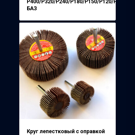
Р400/P320/P240/P180/P150/P120/P100/P8
БАЗ
Круг лепестковый с оправкой