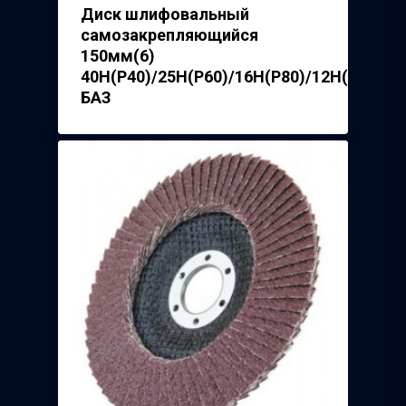
Диск шлифовальный
самозакрепляющийся
150мм(6)
40Н(Р40)/25H(P60)/16H(P80)/12H(P100)/
БАЗ