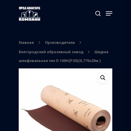
Нажмите Enter для поиска или ESC чтобы
выйти
Главная
Производители
Белгородский абразивный завод
Шкурка
шлифовальная тип D 100Н(Р20)(0,775х20м.)