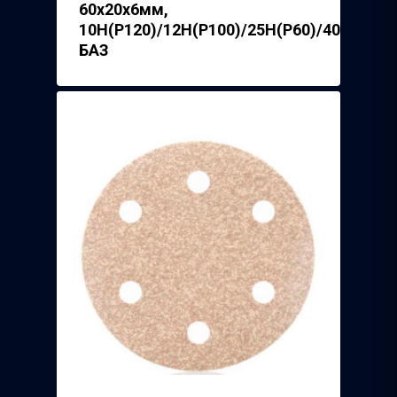
60х20х6мм,
10Н(Р120)/12H(P100)/25H(P60)/40H(P40),
БАЗ