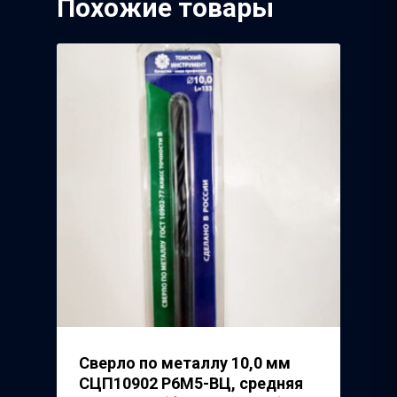
Похожие товары
Завод
Речицкий Метизный 
Сверло по металлу 10,0 мм
СЦП10902 Р6М5-ВЦ, средняя