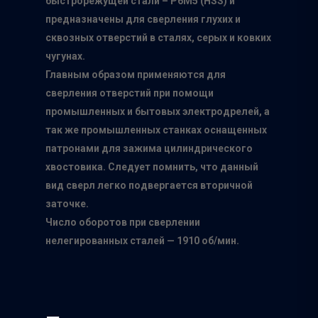
быстрорежущей стали – Р6М5 (HSS) и
О нас
предназначены для сверления глухих и
сквозных отверстий в сталях, серых и ковких
Каталог
чугунах.
Производители
Главным образом применяются для
сверления отверстий при помощи
Точки продаж
Группа компаний Том
промышленных и бытовых электродрелей, а
инструмент
так же промышленных станках оснащенных
Сотрудничество
патронами для зажима цилиндрического
Белгородский абраз
Контакты
хвостовика. Следует помнить, что данный
завод
вид сверл легко подвергается вторичной
ISMAFLEX
заточке.
ТД Синтез
Число оборотов при сверлении
нелегированных сталей — 1910 об/мин.
Полимерпласт
3Д Крестики
Волжский Абразивн