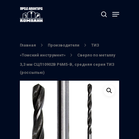
Нажмите Enter для поиска или ESC чтобы
выйти
Главная
Производители
ТИЗ
«Томский инструмент»
Сверло по металлу
3,3 мм СЦП10902В Р6М5-В, средняя серия ТИЗ
(россыпью)