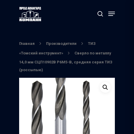
Нажмите Enter для поиска или ESC чтобы
выйти
Главная
Производители
ТИЗ
«Томский инструмент»
Сверло по металлу
14,0 мм СЦП10902В Р6М5-В, средняя серия ТИЗ
(россыпью)