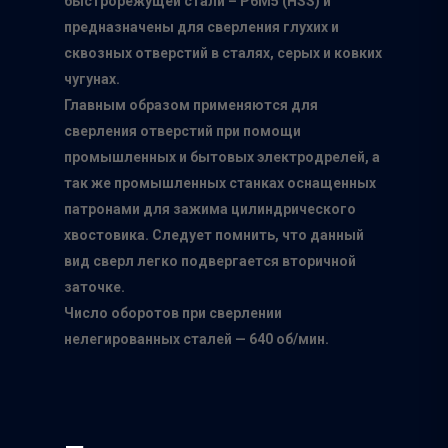
быстрорежущей стали – Р6М5 (HSS) и
О нас
предназначены для сверления глухих и
сквозных отверстий в сталях, серых и ковких
Каталог
чугунах.
Производители
Главным образом применяются для
сверления отверстий при помощи
Точки продаж
Группа компаний Том
промышленных и бытовых электродрелей, а
инструмент
так же промышленных станках оснащенных
Сотрудничество
патронами для зажима цилиндрического
Белгородский абраз
Контакты
хвостовика. Следует помнить, что данный
завод
вид сверл легко подвергается вторичной
ISMAFLEX
заточке.
ТД Синтез
Число оборотов при сверлении
нелегированных сталей — 640 об/мин.
Полимерпласт
3Д Крестики
Волжский Абразивн