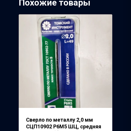
Похожие товары
Завод
Речицкий Метизный 
Сверло по металлу 2,0 мм
СЦП10902 Р6М5 ШЦ, средняя