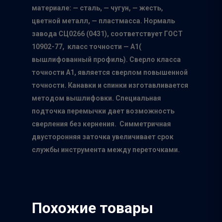
О нас
материале: — сталь, — чугун, — жесть,
Каталог
цветной металл, — пластмасса. Нормаль
завода СЦ0266 (0431), соответствует ГОСТ
Производители
10902-77, класс точности — А1(
вышлифованный профиль). Сверло класса
Точки продаж
Группа компаний Том
точности А1, является сверлом повышенной
инструмент
Сотрудничество
точности. Канавки и спинки изготавливается
Белгородский абраз
методом вышлифовки. Специальная
Контакты
завод
подточка перемычки дает возможность
сверления без кернения. Симметричная
ISMAFLEX
двусторонняя заточка увеличивает срок
ТД Синтез
службы инструмента между переточками.
Полимерпласт
3Д Крестики
Волжский Абразивн
Похожие товары
Завод