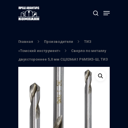
Нажмите Enter для поиска или ESC чтобы
выйти
Главная
Производители
ТИЗ
«Томский инструмент»
Сверло по металлу
двухстороннее 5,0 мм СЦ0266А1 Р6М5К5-Ш, ТИЗ