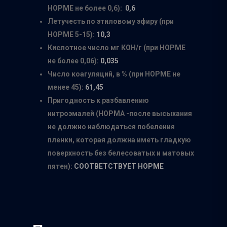
НОРМЕ не более 0,6):
0,6
Главная
Летучесть по этиловому эфиру (при
НОРМЕ 5-15):
10,3
О нас
Кислотное число мг КОН/г (при НОРМЕ
не более 0,06):
0,035
Каталог
Число коагуляций, в % (при НОРМЕ не
Производители
менее 45):
61,45
Пригодность к разбавлению
Точки продаж
Группа компаний Том
нитроэмалей (НОРМА -после высыхания
инструмент
не должно наблюдаться побеления
Сотрудничество
Белгородский абраз
пленки, которая должна иметь гладкую
Контакты
завод
поверхность без белесоватых и матовых
пятен):
СООТВЕТСТВУЕТ НОРМЕ
ISMAFLEX
ТД Синтез
Полимерпласт