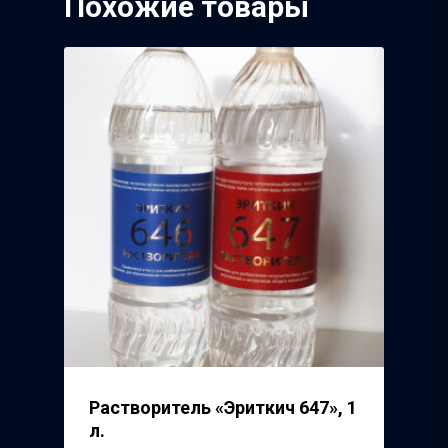
Похожие товары
3Д Крестики
Волжский Абразивн
Завод
Речицкий Метизный 
Растворитель «Эриткич 647», 1
л.