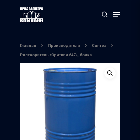
Нажмите Enter для поиска или ESC чтобы
выйти
Главная
Производители
Синтез
Растворитель «Эриткич 647», бочка