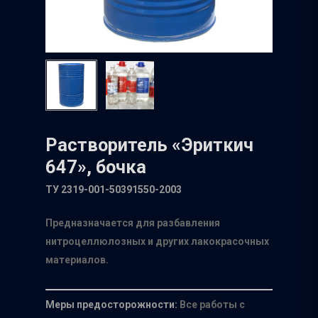
Растворитель «Эриткич
647», бочка
ТУ 2319-001-50391550-2003
Предназначается для разбавления
нитроцеллюлозных и других лакокрасочных
материалов.
Меры предосторожности:
Все работы с