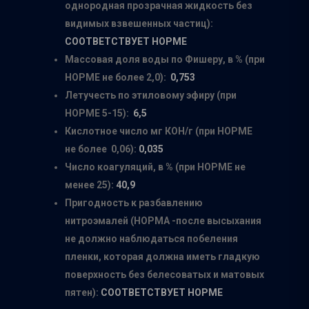
однородная прозрачная жидкость без
видимых взвешенных частиц):
СООТВЕТСТВУЕТ НОРМЕ
Главная
Массовая доля воды по Фишеру, в % (при
НОРМЕ не более 2,0):
0,753
О нас
Летучесть по этиловому эфиру (при
НОРМЕ 5-15):
6,5
Каталог
Кислотное число мг КОН/г (при НОРМЕ
Производители
не более 0,06):
0,035
Число коагуляций, в % (при НОРМЕ не
Точки продаж
Группа компаний Том
менее 25):
40,9
инструмент
Пригодность к разбавлению
Сотрудничество
Белгородский абраз
нитроэмалей (НОРМА -после высыхания
Контакты
завод
не должно наблюдаться побеления
пленки, которая должна иметь гладкую
ISMAFLEX
поверхность без белесоватых и матовых
ТД Синтез
пятен):
СООТВЕТСТВУЕТ НОРМЕ