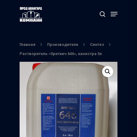
Нажмите Enter для поиска или ESC чтобы
выйти
Главная
Производители
Синтез
Растворитель «Эриткич 646», канистра 5л.