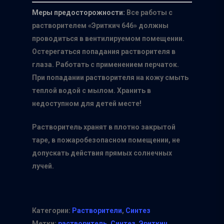
Меры предосторожности:
Все работы с
растворителем «Эриткич 646» должны
проводиться в вентилируемом помещении.
Остерегаться попадания растворителя в
глаза. Работать с применением перчаток.
При попадании растворителя на кожу смыть
теплой водой с мылом. Хранить в
недоступном для детей месте!
Растворитель хранят в плотно закрытой
таре, в пожаробезопасном помещении, не
допускать действия прямых солнечных
лучей.
Категории:
Растворители
,
Синтез
Метки:
растворитель
,
Синтез
,
Эриткич