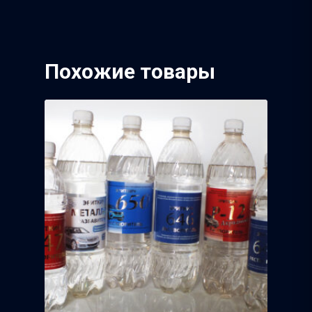
Полимерпласт
3Д Крестики
Волжский Абразивн
Похожие товары
Завод
Речицкий Метизный 