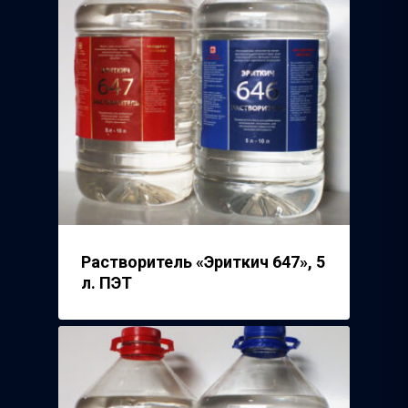
Контакты
завод
ISMAFLEX
ТД Синтез
Полимерпласт
3Д Крестики
Волжский Абразивн
Завод
Речицкий Метизный 
Растворитель «Эриткич 647», 5
л. ПЭТ