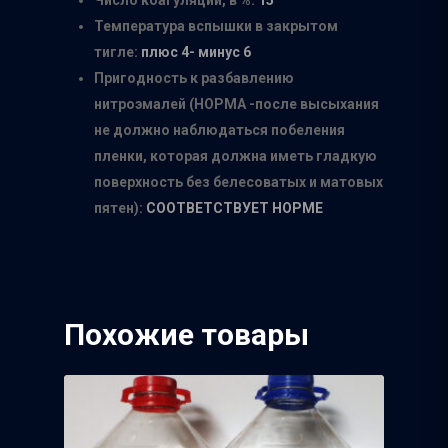
Число коагуляций, в %:
15
Температура вспышки в закрытом
тигле:
плюс 4- минус 6
Пригодность к разбавлению
нитроэмалей (НОРМА -после высыхания
не должно наблюдаться побеления
пленки, которая должна иметь гладкую
поверхность без белесоватых и матовых
Главная
пятен):
СООТВЕТСТВУЕТ НОРМЕ
О нас
Каталог
Похожие товары
Производители
Точки продаж
Группа компаний Том
инструмент
Сотрудничество
Белгородский абраз