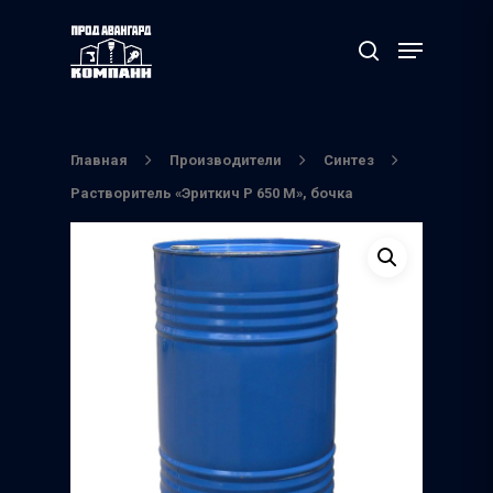
Нажмите Enter для поиска или ESC чтобы
выйти
Главная
Производители
Синтез
Растворитель «Эриткич Р 650 М», бочка