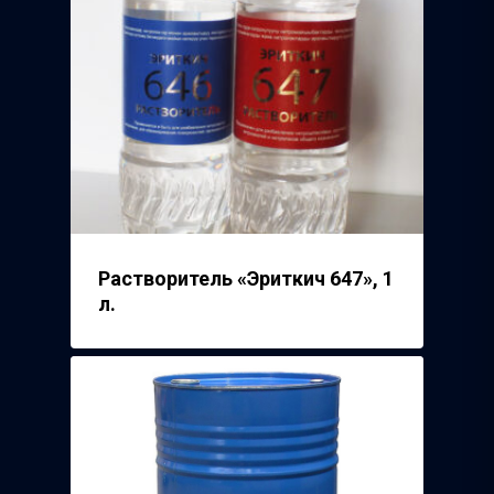
Растворитель «Эриткич 647», 1
л.