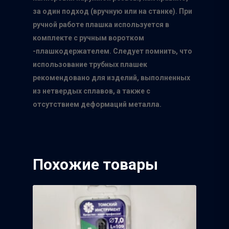
Главная
за один подход (вручную или на станке). При
ручной работе плашка используется в
О нас
комплекте с ручным воротком
-плашкодержателем. Следует помнить, что
Каталог
использование трубных плашек
Производители
рекомендовано для изделий, выполненных
из нетвердых сплавов, а также с
Точки продаж
Группа компаний Том
отсутствием деформаций металла.
инструмент
Сотрудничество
Белгородский абраз
Контакты
завод
Похожие товары
ISMAFLEX
ТД Синтез
Полимерпласт
3Д Крестики