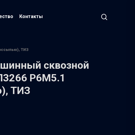
ество
Контакты
оссыпью), ТИЗ
ашинный сквозной
3266 Р6М5.1
), ТИЗ