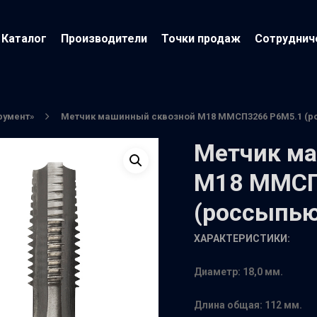
Каталог
Производители
Точки продаж
Сотруднич
румент»
Метчик машинный сквозной М18 ММСП3266 Р6М5.1 (р
Метчик м
М18 ММСП
(россыпью
ХАРАКТЕРИСТИКИ:
йти
Диаметр: 18,0 мм.
Длина общая: 112 мм.