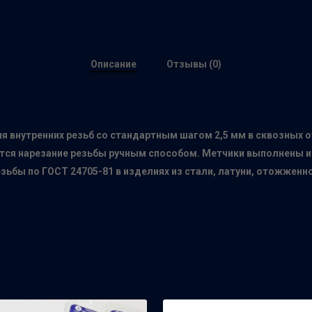
Описание
Отзывы (0)
 внутренних резьб со стандартным шагом 2,5 мм в сквозных о
тся нарезание резьбы ручным способом. Метчики выполнены и
езьбы по ГОСТ 24705-81 в изделиях из стали, латуни, отожжен