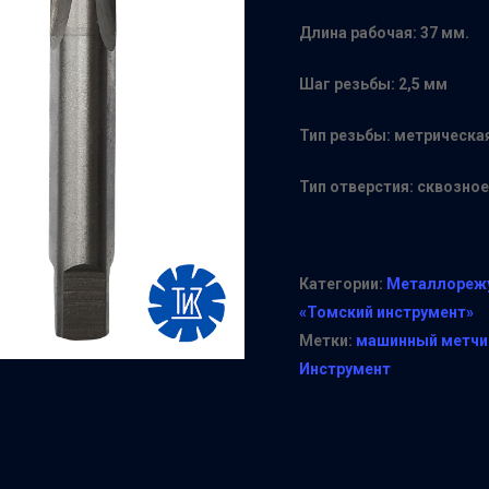
Длина рабочая: 37 мм.
Шаг резьбы: 2,5 мм
Тип резьбы: метрическа
Тип отверстия: сквозное
Категории:
Металлореж
«Томский инструмент»
Метки:
машинный метчи
Инструмент