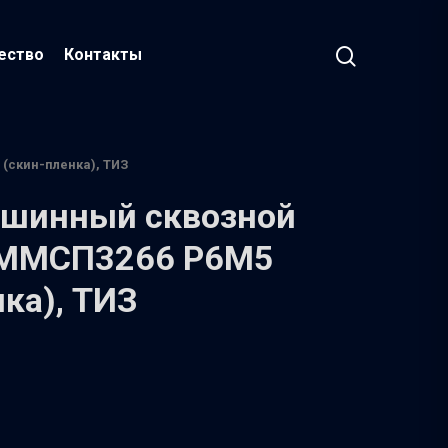
ество
Контакты
(скин-пленка), ТИЗ
ашинный сквозной
 ММСП3266 Р6М5
ка), ТИЗ