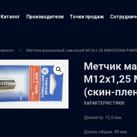
Каталог
Производители
Точки продаж
Сотруднич
румент»
Метчик машинный сквозной М12х1,25 ММСП3266 Р6М5 
Метчик м
М12х1,25
(скин-плен
ХАРАКТЕРИСТИКИ:
йти
Диаметр: 12,0 мм.
Длина общая: 89 мм.