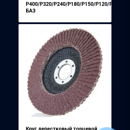
Р400/P320/P240/P180/P150/P120/P100/P8
БАЗ
Круг лепестковый торцевой