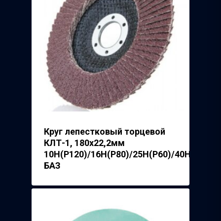
Производители
Точки продаж
Группа компаний Том
инструмент
Сотрудничество
Белгородский абраз
Контакты
завод
ISMAFLEX
ТД Синтез
Полимерпласт
Круг лепестковый торцевой
КЛТ-1, 180х22,2мм
3Д Крестики
10Н(Р120)/16Н(Р80)/25H(P60)/40H(P40),
Волжский Абразивн
БАЗ
Завод
Речицкий Метизный 