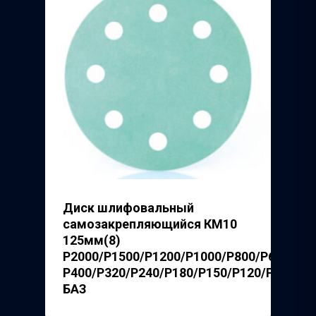
Диск шлифовальный
самозакрепляющийся КМ10
125мм(8)
P2000/P1500/P1200/P1000/P800/P600/
Р400/P320/P240/P180/P150/P120/P100/P8
БАЗ