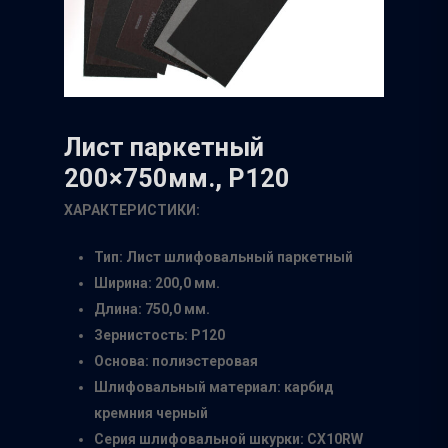
Лист паркетный
200×750мм., P120
ХАРАКТЕРИСТИКИ:
Тип: Лист шлифовальный паркетный
Ширина: 200,0 мм.
Длина: 750,0 мм.
Зернистость: Р120
Основа: полиэстеровая
Шлифовальный материал: карбид
кремния черный
Серия шлифовальной шкурки: CX10RW