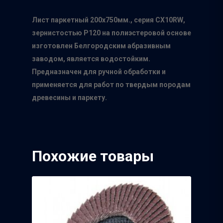
Лист паркетный 200х750мм., серия
CX10RW
,
зернистостью P120 на полиэстеровой основе
изготовлен Белгородским абразивным
заводом, является водостойким.
Предназначен для ручной обработки и
применяется для работ по твердым породам
древесины и паркету.
Похожие товары
Главная
О нас
Каталог