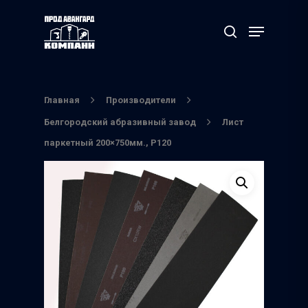
Нажмите Enter для поиска или ESC чтобы
выйти
Главная
Производители
Белгородский абразивный завод
Лист
паркетный 200×750мм., P120