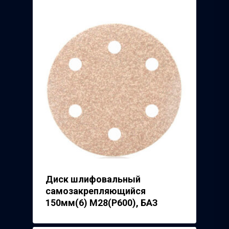
ТД Синтез
Полимерпласт
3Д Крестики
Волжский Абразивн
Завод
Речицкий Метизный 
Диск шлифовальный
самозакрепляющийся
150мм(6) М28(Р600), БАЗ