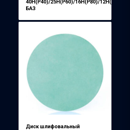
40Н(Р40)/25H(P60)/16H(P80)/12H(P100)/
БАЗ
Диск шлифовальный