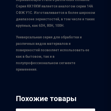
Серия KK19XW является аналогом серии 14А
СФЖ У1С. Изготавливается в более широком
диапазоне зернистостей, в том числе и таких
крупных, как 63Н, 80Н, 100Н.
Главная
Универсальная серия для обработки и
О нас
различных видов материалов и
поверхностей позволяет использовать ее
Каталог
как в бытовом, так и в
Производители
полупрофессиональном сегменте
применения.
Точки продаж
Группа компаний Том
инструмент
Сотрудничество
Белгородский абраз
Контакты
завод
Похожие товары
ISMAFLEX