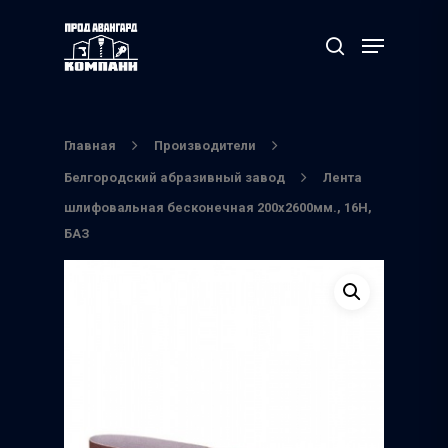
Нажмите Enter для поиска или ESC чтобы
выйти
Главная
Производители
Белгородский абразивный завод
Лента
шлифовальная бесконечная 200х2600мм., 16Н,
БАЗ