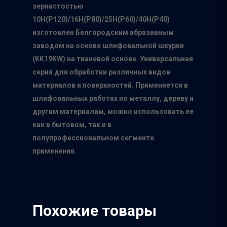
зернистостью
10Н(Р120)/16Н(Р80)/25H(P60)/40H(P40)
изготовлен Белгородским абразивным
заводом на основе шлифовальной шкурки
Главная
(
KK
19
KW
) на тканевой основе. Универсальная
серия для обработки различных видов
О нас
материалов и поверхностей. Применяется в
Каталог
шлифовальных работах по металлу, дереву и
другим материалам, можно использовать ее
Производители
как в бытовом, так и в
полупрофессиональном сегменте
Точки продаж
Группа компаний Том
применения.
инструмент
Сотрудничество
Белгородский абраз
Контакты
завод
Похожие товары
ISMAFLEX
ТД Синтез