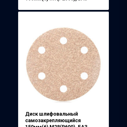
Диск шлифовальный
самозакрепляющийся
150мм(6) М28(Р600), БАЗ