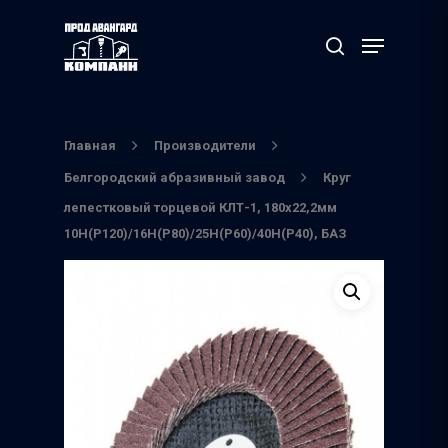
Нажмите Enter для поиска или ESC чтобы
выйти
Главная
Производители
Белгородский абразивный завод
Круг
лепестковый торцевой КЛТ-1, 180х22,2мм
10Н(Р120)/16Н(Р80)/25H(P60)/40H(P40), БАЗ