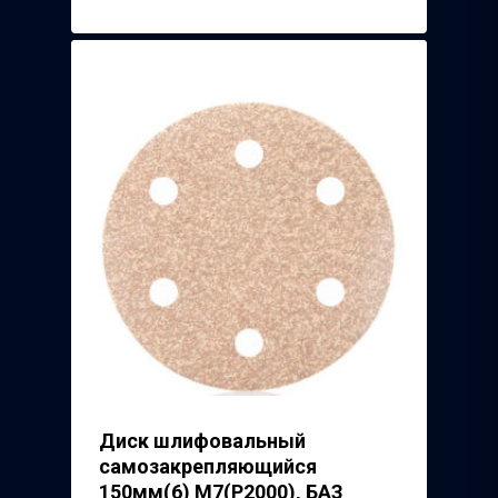
Диск шлифовальный
самозакрепляющийся
150мм(6) М7(Р2000), БАЗ