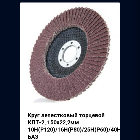
Полимерпласт
3Д Крестики
Волжский Абразивн
Завод
Речицкий Метизный 
Круг лепестковый торцевой
КЛТ-2, 150х22,2мм
10Н(Р120)/16Н(Р80)/25H(P60)/40H(P40),
БАЗ