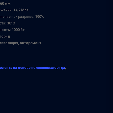
60 мм.
жении: 14,7 Мпа
нение при разрыве: 190%
ти: 30°С
ость: 1000 Вт
лорид
оизоляция, авторемонт
олента на основе поливинилхлорида
,