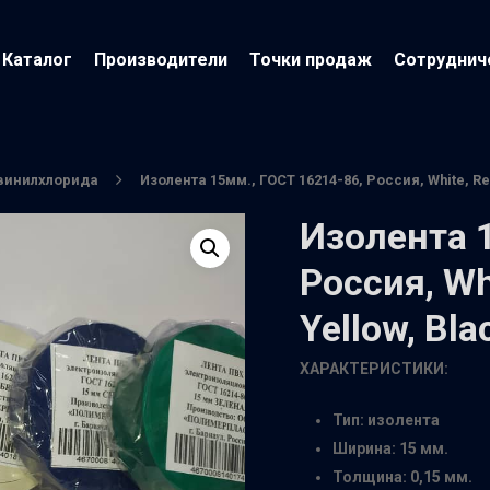
Каталог
Производители
Точки продаж
Сотруднич
ивинилхлорида
Изолента 15мм., ГОСТ 16214-86, Россия, White, Red
Изолента 
Россия, Whi
Yellow, Bla
йти
ХАРАКТЕРИСТИКИ:
Тип: изолента
Ширина: 15 мм.
Толщина: 0,15 мм.