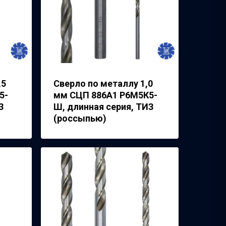
,5
Сверло по металлу 1,0
5-
мм СЦП 886А1 Р6М5К5-
З
Ш, длинная серия, ТИЗ
(россыпью)