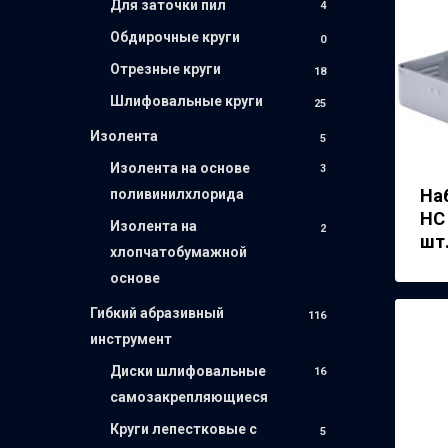
Для заточки пил
4
Обдирочные круги
0
Отрезные круги
18
Шлифовальные круги
25
Изолента
5
Изолента на основе
3
На
поливинилхлорида
НС 
Изолента на
2
шт.
хлопчатобумажной
основе
Гибкий абразивный
116
инструмент
Диски шлифовальные
16
самозакрепляющиеся
Круги лепестковые с
5