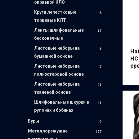
оправкой
КЛО
Круги лепестковые
8
торцевые
КЛТ
Ленты шлифовальные
17
бесконечные
Листовые наборы на
1
На
бумажной основе
НС 
ср
Листовые наборы на
7
полиэстеровой основе
Листовые наборы на
21
тканевой основе
Шлифовальные шкурки в
41
рулонах и бобинах
Буры
0
Металлорежущие
127
инструменты