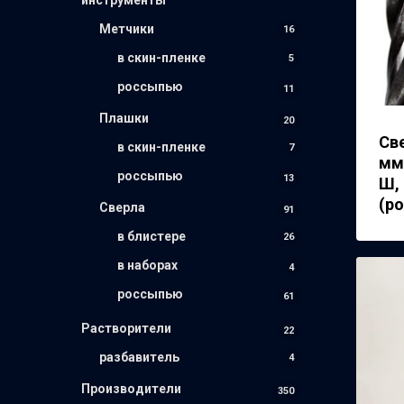
Метчики
16
в скин-пленке
5
россыпью
11
Плашки
20
Св
в скин-пленке
7
мм
россыпью
13
Ш,
(р
Сверла
91
в блистере
26
в наборах
4
россыпью
61
Растворители
22
разбавитель
4
Производители
350