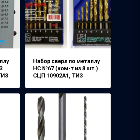
ллу
Набор сверл по металлу
3
НС №67 (ком-т из 8 шт.)
ТИЗ
СЦП 10902А1, ТИЗ