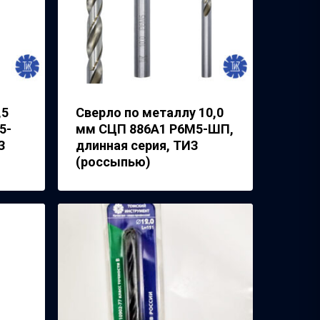
,5
Сверло по металлу 10,0
5-
мм СЦП 886А1 Р6М5-ШП,
З
длинная серия, ТИЗ
(россыпью)