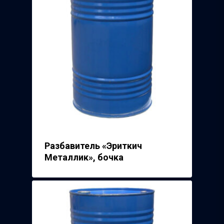
Волжский Абразивн
Завод
Речицкий Метизный 
Разбавитель «Эриткич
Металлик», бочка