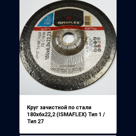
Главная
О нас
Каталог
Производители
Точки продаж
Группа компаний Том
инструмент
Сотрудничество
Белгородский абраз
Круг зачистной по стали
Контакты
завод
180х6х22,2 (ISMAFLEX) Тип 1 /
Тип 27
ISMAFLEX