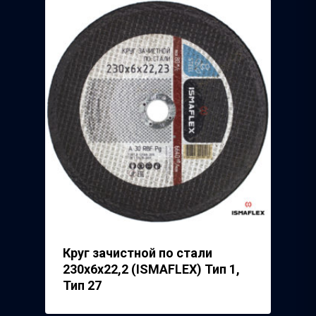
ТД Синтез
Полимерпласт
3Д Крестики
Волжский Абразивн
Завод
Речицкий Метизный 
Круг зачистной по стали
230х6х22,2 (ISMAFLEX) Тип 1,
Тип 27