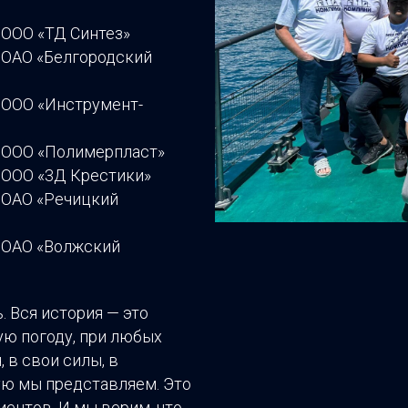
 ООО «ТД Синтез»
с ОАО «Белгородский
с ООО «Инструмент-
с ООО «Полимерпласт»
с ООО «3Д Крестики»
с ОАО «Речицкий
с ОАО «Волжский
. Вся история — это
ую погоду, при любых
 в свои силы, в
ую мы представляем. Это
ентов. И мы верим, что